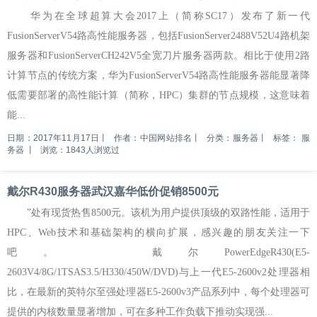
华为在全球超算大会2017上（简称SC17）发布了新一代
FusionServerV54路高性能服务器，包括FusionServer2488V52U4路机架
服务器和FusionServerCH242V5全宽刀片服务器两款。相比于使用2路
计算节点的传统方案，华为FusionServerV54路高性能服务器能显著降
低需要部署的高性能计算（简称，HPC）集群的节点规模，这意味着
能...
日期：2017年11月17日
丨
作者：中国网站排名
丨
分类：服务器
丨
标签：
服
务器
丨
浏览：1843人浏览过
戴尔R430服务器武汉嘉华低价促销8500元
”处有现货热售8500元。该机为用户提供顶级的双路性能，适用于
HPC、Web技术和基础架构的横向扩展，感兴趣的朋友关注一下
吧。 戴尔PowerEdgeR430(E5-
2603V4/8G/1TSAS3.5/H330/450W/DVD)与上一代E5-2600v2处理器相
比，在最新的英特尔至强处理器E5-2600v3产品系列中，每个处理器可
提供的内核数量显著增加，可在多种工作负载下推动实现强...