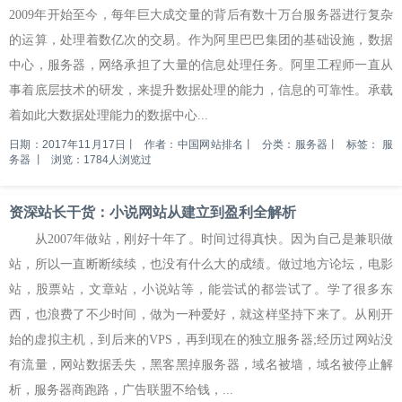
2009年开始至今，每年巨大成交量的背后有数十万台服务器进行复杂
的运算，处理着数亿次的交易。作为阿里巴巴集团的基础设施，数据
中心，服务器，网络承担了大量的信息处理任务。阿里工程师一直从
事着底层技术的研发，来提升数据处理的能力，信息的可靠性。承载
着如此大数据处理能力的数据中心...
日期：2017年11月17日
丨
作者：中国网站排名
丨
分类：服务器
丨
标签：
服
务器
丨
浏览：1784人浏览过
资深站长干货：小说网站从建立到盈利全解析
从2007年做站，刚好十年了。时间过得真快。因为自己是兼职做
站，所以一直断断续续，也没有什么大的成绩。做过地方论坛，电影
站，股票站，文章站，小说站等，能尝试的都尝试了。学了很多东
西，也浪费了不少时间，做为一种爱好，就这样坚持下来了。从刚开
始的虚拟主机，到后来的VPS，再到现在的独立服务器;经历过网站没
有流量，网站数据丢失，黑客黑掉服务器，域名被墙，域名被停止解
析，服务器商跑路，广告联盟不给钱，...