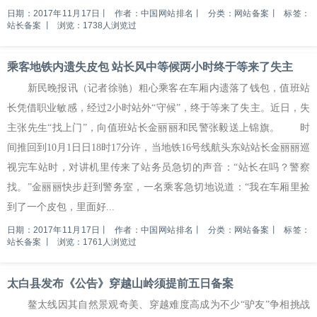
日期：2017年11月17日
丨
作者：中国网站排名
丨
分类：网站备案
丨
标签：
站长备案
丨
浏览：1738人浏览过
乘客地铁内遗失皮包 站长风中等候两小时终于等来了失主
新民晚报讯（记者徐驰）粗心乘客在车厢内遗落了钱包，值班站
长凭借职业敏感，经过2小时站外“守候”，终于等来了失主。近日，失
主张先生“找上门”，向值班站长金丽丽和民警张毅送上锦旗。 时
间推回到10月1日日18时17分许，当地铁16号线航头东站站长金丽丽巡
视完车站时，对讲机里传来了站务员急切的声音：“站长在吗？警察
找。”金丽丽快步赶到警务室，一名乘客急切地说道：“我在车厢里捡
到了一个皮包，里面好...
日期：2017年11月17日
丨
作者：中国网站排名
丨
分类：网站备案
丨
标签：
站长备案
丨
浏览：1761人浏览过
太白县发布《公告》穿越山岭须提前五日备案
鳌太线因其自然景观奇美、穿越难度高成为不少“驴友”争相挑战