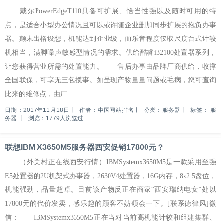
戴尔PowerEdgeT110具备可扩展、恰当性强以及随时可用的特
点，是适合小型办公情况且可以或许随企业删加同步扩展的抱负办事
器。颠末出格设想，机能达到企业级，而乐音程度仅取尺度台式计较
机相当，满脚噪声敏感型情况的需求。供给酷睿i32100处置器系列，
让您获得营业所需的处置能力。 售后办事由品牌厂商供给，收撑
全国联保，可享无三包揽事。如呈现产物量量问题或毛病，您可查询
比来的维修点，由厂...
日期：2017年11月18日
丨
作者：中国网站排名
丨
分类：服务器
丨
标签：
服
务器
丨
浏览：1779人浏览过
联想IBM X3650M5服务器西安促销17800元？
（外关村正在线西安行情）IBMSystemx3650M5是一款采用至强
E5处置器的2U机架式办事器，2630V4处置器，16G内存，8x2.5盘位，
机能强劲，品量超卓。目前该产物反正在商家“西安瑞纳电女”处以
17800元的代价发卖，感乐趣的顾客不妨领会一下。[联系德律风]微
信： IBMSystemx3650M5正在当对当前高机能计较和组建集群、