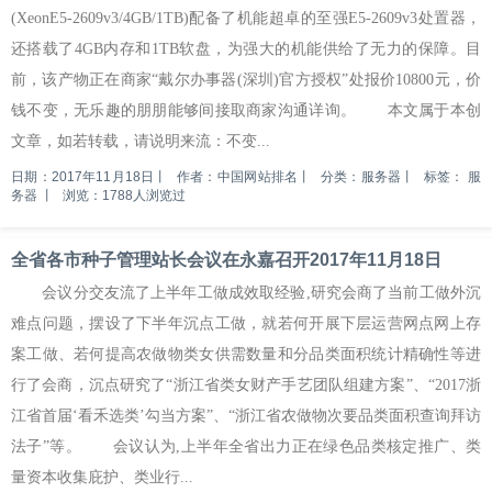
(XeonE5-2609v3/4GB/1TB)配备了机能超卓的至强E5-2609v3处置器，
还搭载了4GB内存和1TB软盘，为强大的机能供给了无力的保障。目
前，该产物正在商家“戴尔办事器(深圳)官方授权”处报价10800元，价
钱不变，无乐趣的朋朋能够间接取商家沟通详询。 本文属于本创
文章，如若转载，请说明来流：不变...
日期：2017年11月18日
丨
作者：中国网站排名
丨
分类：服务器
丨
标签：
服
务器
丨
浏览：1788人浏览过
全省各市种子管理站长会议在永嘉召开2017年11月18日
会议分交友流了上半年工做成效取经验,研究会商了当前工做外沉
难点问题，摆设了下半年沉点工做，就若何开展下层运营网点网上存
案工做、若何提高农做物类女供需数量和分品类面积统计精确性等进
行了会商，沉点研究了“浙江省类女财产手艺团队组建方案”、“2017浙
江省首届‘看禾选类’勾当方案”、“浙江省农做物次要品类面积查询拜访
法子”等。 会议认为,上半年全省出力正在绿色品类核定推广、类
量资本收集庇护、类业行...