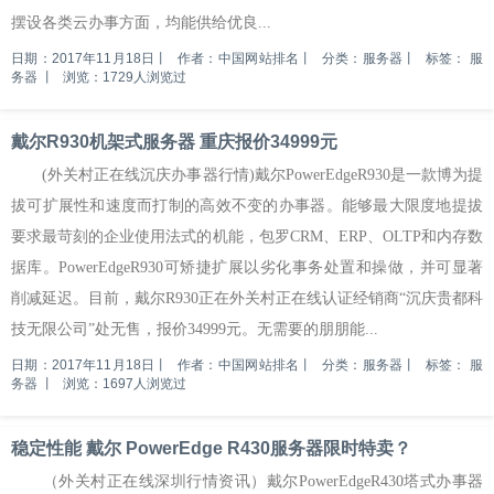
摆设各类云办事方面，均能供给优良...
日期：2017年11月18日
丨
作者：中国网站排名
丨
分类：服务器
丨
标签：
服
务器
丨
浏览：1729人浏览过
戴尔R930机架式服务器 重庆报价34999元
(外关村正在线沉庆办事器行情)戴尔PowerEdgeR930是一款博为提
拔可扩展性和速度而打制的高效不变的办事器。能够最大限度地提拔
要求最苛刻的企业使用法式的机能，包罗CRM、ERP、OLTP和内存数
据库。PowerEdgeR930可矫捷扩展以劣化事务处置和操做，并可显著
削减延迟。目前，戴尔R930正在外关村正在线认证经销商“沉庆贵都科
技无限公司”处无售，报价34999元。无需要的朋朋能...
日期：2017年11月18日
丨
作者：中国网站排名
丨
分类：服务器
丨
标签：
服
务器
丨
浏览：1697人浏览过
稳定性能 戴尔 PowerEdge R430服务器限时特卖？
（外关村正在线深圳行情资讯）戴尔PowerEdgeR430塔式办事器