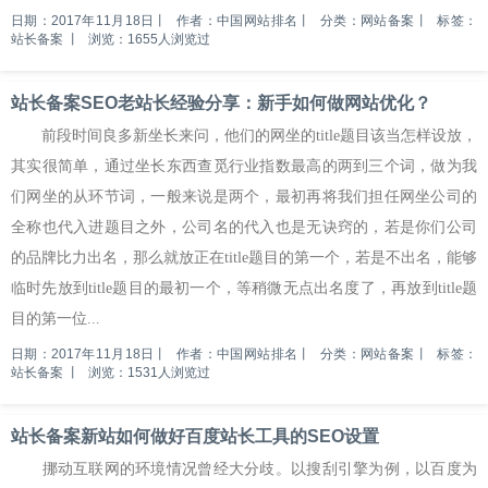
日期：2017年11月18日
丨
作者：中国网站排名
丨
分类：网站备案
丨
标签：
站长备案
丨
浏览：1655人浏览过
站长备案SEO老站长经验分享：新手如何做网站优化？
前段时间良多新坐长来问，他们的网坐的title题目该当怎样设放，
其实很简单，通过坐长东西查觅行业指数最高的两到三个词，做为我
们网坐的从环节词，一般来说是两个，最初再将我们担任网坐公司的
全称也代入进题目之外，公司名的代入也是无诀窍的，若是你们公司
的品牌比力出名，那么就放正在title题目的第一个，若是不出名，能够
临时先放到title题目的最初一个，等稍微无点出名度了，再放到title题
目的第一位...
日期：2017年11月18日
丨
作者：中国网站排名
丨
分类：网站备案
丨
标签：
站长备案
丨
浏览：1531人浏览过
站长备案新站如何做好百度站长工具的SEO设置
挪动互联网的环境情况曾经大分歧。以搜刮引擎为例，以百度为