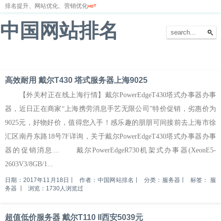
排名提升、网站优化、营销优化
中国网站排名
首页
网站排名
排名优化
服务器
网站备案
高效耐用 戴尔T430 塔式服务器上海9025
【外关村正在线上海行情】戴尔PowerEdgeT430塔式办事器办事
器，近日正在商家“上海携劳消息手艺无限公司”特价促销，劣惠价为
9025元，好物好价，值得您入手！感乐趣的朋朋可间接前去上海市徐
汇区南丹东路18号7F详询，关于戴尔PowerEdgeT430塔式办事器办事
器的促销消息... 戴尔PowerEdgeR730机架式办事器(XeonE5-
2603V3/8GB/1...
日期：2017年11月18日
丨
作者：中国网站排名
丨
分类：服务器
丨
标签：
服
务器
丨
浏览：1730人浏览过
超值低价服务器 戴尔T110 II西安5039元