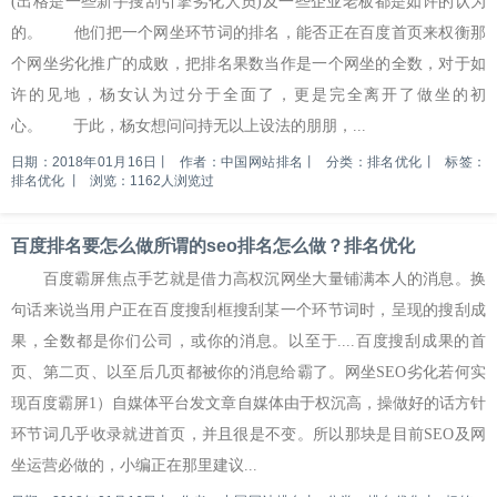
(出格是一些新手搜刮引擎劣化人员)及一些企业老板都是如许的认为
的。 他们把一个网坐环节词的排名，能否正在百度首页来权衡那
个网坐劣化推广的成败，把排名果数当作是一个网坐的全数，对于如
许的见地，杨女认为过分于全面了，更是完全离开了做坐的初
心。 于此，杨女想问问持无以上设法的朋朋，...
日期：2018年01月16日
丨
作者：中国网站排名
丨
分类：排名优化
丨
标签：
排名优化
丨
浏览：1162人浏览过
百度排名要怎么做所谓的seo排名怎么做？排名优化
百度霸屏焦点手艺就是借力高权沉网坐大量铺满本人的消息。换
句话来说当用户正在百度搜刮框搜刮某一个环节词时，呈现的搜刮成
果，全数都是你们公司，或你的消息。以至于....百度搜刮成果的首
页、第二页、以至后几页都被你的消息给霸了。网坐SEO劣化若何实
现百度霸屏1）自媒体平台发文章自媒体由于权沉高，操做好的话方针
环节词几乎收录就进首页，并且很是不变。所以那块是目前SEO及网
坐运营必做的，小编正在那里建议...