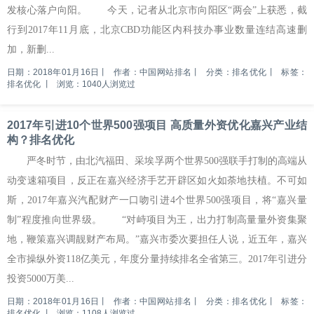
发核心落户向阳。 今天，记者从北京市向阳区“两会”上获悉，截
行到2017年11月底，北京CBD功能区内科技办事业数量连结高速删
加，新删...
日期：2018年01月16日
丨
作者：中国网站排名
丨
分类：排名优化
丨
标签：
排名优化
丨
浏览：1040人浏览过
2017年引进10个世界500强项目 高质量外资优化嘉兴产业结
构？排名优化
严冬时节，由北汽福田、采埃孚两个世界500强联手打制的高端从
动变速箱项目，反正在嘉兴经济手艺开辟区如火如荼地扶植。不可如
斯，2017年嘉兴汽配财产一口吻引进4个世界500强项目，将“嘉兴量
制”程度推向世界级。 “对峙项目为王，出力打制高量量外资集聚
地，鞭策嘉兴调靓财产布局。”嘉兴市委次要担任人说，近五年，嘉兴
全市操纵外资118亿美元，年度分量持续排名全省第三。2017年引进分
投资5000万美...
日期：2018年01月16日
丨
作者：中国网站排名
丨
分类：排名优化
丨
标签：
排名优化
丨
浏览：1108人浏览过