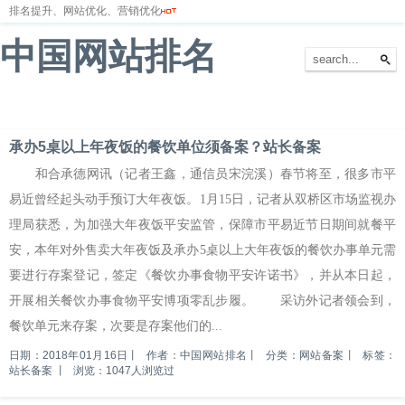
排名提升、网站优化、营销优化
中国网站排名
首页
网站排名
排名优化
服务器
网站备案
承办5桌以上年夜饭的餐饮单位须备案？站长备案
和合承德网讯（记者王鑫，通信员宋浣溪）春节将至，很多市平
易近曾经起头动手预订大年夜饭。1月15日，记者从双桥区市场监视办
理局获悉，为加强大年夜饭平安监管，保障市平易近节日期间就餐平
安，本年对外售卖大年夜饭及承办5桌以上大年夜饭的餐饮办事单元需
要进行存案登记，签定《餐饮办事食物平安许诺书》，并从本日起，
开展相关餐饮办事食物平安博项零乱步履。 采访外记者领会到，
餐饮单元来存案，次要是存案他们的...
日期：2018年01月16日
丨
作者：中国网站排名
丨
分类：网站备案
丨
标签：
站长备案
丨
浏览：1047人浏览过