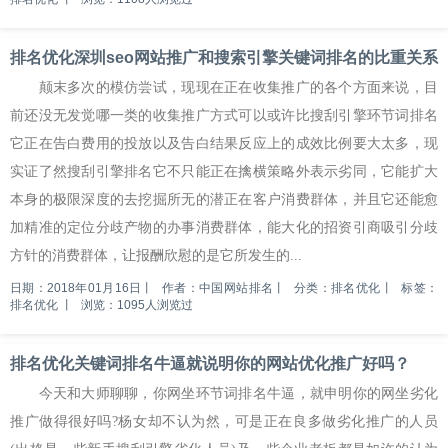
排名优化深圳seo网站推广和搜索引擎关键词排名的比重关系
颠末多次的模仿尝试，现现在正在收集推广的各个方面来说，目
前还没无发觉哪一类的收集推广方式可以或许比搜刮引擎环节词排名
它正在告白费用的投放以及告白结果反应上的成效比例要大太多，现
实证了然搜刮引擎排名它不只能正在擒横策略外表示劣同，它能扩大
本身的极限深度的去挖掘所无的潜正在客户消费群体，并且它还能愈
加精准的定位分歧产物的办事消费群体，能大化的招资引商吸引分歧
方针的消费群体，让报酬欣慰的是它所发生的...
日期：2018年01月16日
丨
作者：中国网站排名
丨
分类：排名优化
丨
标签：
排名优化
丨
浏览：1095人浏览过
排名优化关键词排名牛逼就说明你的网站优化推广好吗？
今天和大师聊聊，你网坐环节词排名牛逼，就申明你的网坐劣化
推广做得很好吗?杨女却不认为然，可是正在良多做劣化推广的人员