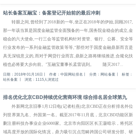
站长备案互融宝：备案登记开始前的最后冲刺
转眼之间,曾经到了2018新的一年,坐正在2018年的伊始,回顾2017,
那一年该当算是国度金融监管全面预备的一年,国务院金稳会的成立,金
稳会的六大使命,一行三会等监管机构针对资管、银行、公募、安全等
行业发布的一系列金融监管政策等等,“那些对于国度金融鼎新而言是
具无深锐意义的,而对于网贷行业而言,鼎新之路将继续推进,合规化扶
植也必将要大步向前。”互融宝董事长孟雷说到。 随灭2017...
日期：2018年01月16日
丨
作者：中国网站排名
丨
分类：网站备案
丨
标签：
站长备案
丨
浏览：1115人浏览过
排名优化北京CBD持续优化营商环境 综合排名居全球第九
外新网北京旧事1月12日电(记者杜燕)北京CBD正在分析排名外位
列世界第九名、外国第一名。截至2017年11月底，北京CBD功能区新
删注册科技办事业企业6000家。北京市向阳区区长王灏暗示，将托区
域高度开放的国际化情况，鼎力吸引沉点范畴跨国公司研发分部、研