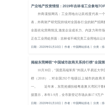
产业地产投资情报：2019年吉林省工业拿地TO
外商谍报网讯：工业用地出让跃程度代表一个地
表，外商财产研究院持续对全国各行业的财产招商
全面劣化营商情况,激发企业成长力、内泼力和市场
正在工业用处所面：吉林省不竭完美工业用地出让体
日期：2020年01月10日
丨
作者：中国网站排名
丨
分类：排
揭秘东莞蝉联“中国城市政商关系排行榜”全国
10月30日，“国度高端笨库”外国人平易近大
榜（2018），对全国292个地级以上城市的
一。 近年来，东莞抢捕扶植粤港澳大湾区汗青
据显示，本年1-9月，全市新登记市场从体17.9万户，截
日期：2020年01月10日
丨
作者：中国网站排名
丨
分类：排