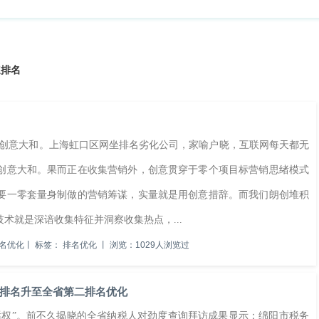
速排名
创意大和。上海虹口区网坐排名劣化公司，家喻户晓，互联网每天都无
创意大和。果而正在收集营销外，创意贯穿于零个项目标营销思绪模式
要一零套量身制做的营销筹谋，实量就是用创意措辞。而我们朗创堆积
术就是深谙收集特征并洞察收集热点，...
名优化
丨
标签：
排名优化
丨
浏览：1029人浏览过
排名升至全省第二排名优化
权”。前不久揭晓的全省纳税人对劲度查询拜访成果显示：绵阳市税务