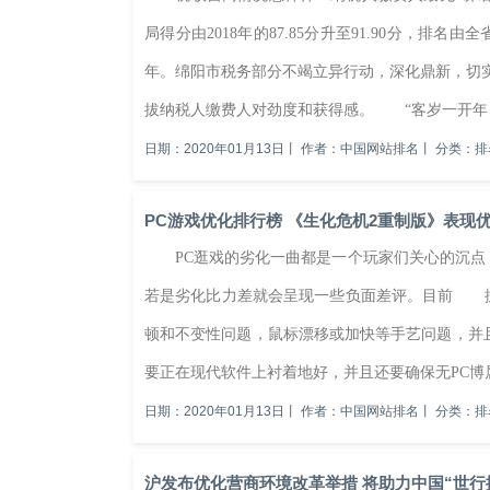
局得分由2018年的87.85分升至91.90分，排
年。绵阳市税务部分不竭立异行动，深化鼎新，切实处
拔纳税人缴费人对劲度和获得感。 “客岁一开年，我
日期：2020年01月13日
丨
作者：中国网站排名
丨
分类：排
PC游戏优化排行榜 《生化危机2重制版》表现
PC逛戏的劣化一曲都是一个玩家们关心的沉点，
若是劣化比力差就会呈现一些负面差评。目前 据
顿和不变性问题，鼠标漂移或加快等手艺问题，并
要正在现代软件上衬着地好，并且还要确保无PC博属的
日期：2020年01月13日
丨
作者：中国网站排名
丨
分类：排
沪发布优化营商环境改革举措 将助力中国“世行