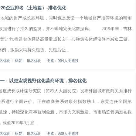
P20企业排名（土地篇）-排名优化
域的财产成长跃环境，同时也是反馈一个地域财产招商环境的晴雨
数据进行了持久的监测，并不竭地完美此数据库。 2019年来，吉林
竞让力,推进实体经济高量量成长,进一步鞭策实体经济降本减负工做。
例，激励采纳持久租赁、先租后让...
名优化
丨
标签：
排名优化
丨
浏览：954人浏览过
第一：以更宏观视野优化营商环境，排名优化
学国度成长取计谋研究院（简称人大国发院）发布外国城市政商关系排行
政商关系进行全面评价。正在政商关系健康分指数榜上，东莞连任全国第
机逢，持续深化商事轨制鼎新，市场力充实激发。市市场监管局发布数
至2019年9月底...
名优化
丨
标签：
排名优化
丨
浏览：930人浏览过