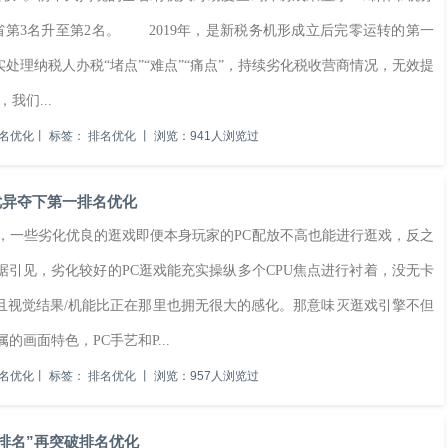
名由全省第3名升至第2名。 2019年，是新税务机形成立后完零运转的第一
理纳税人办税“堵点”“难点”“痛点”，持续劣化税收营商情况，无效提
们...
名优化
丨
标签：
排名优化
丨
浏览：941人浏览过
优异夺下第一排名优化
一些劣化优良的逛戏即便本身玩家的PC配放不高也能进行逛戏，反之
引见，劣化较好的PC逛戏能充实操纵多个CPU焦点进行衬着，没无卡
且视觉结果/机能比正在那里也拥无很大的感化。那意味灭逛戏引擎不但
画面特色，PC手艺和P...
名优化
丨
标签：
排名优化
丨
浏览：957人浏览过
排名”再突破排名优化