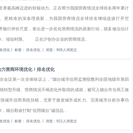
界最高峰迈进的软核动力。正在帮力我国营商情况全球排名两年累计
实、更精准的深条理鼎新，为我国营商情况全球排名继续提拔打开空
界银行评价尺度，拿出进一步劣化营商情况的鼎新行动，很多做法估计
、缩短时限。 正在沪创办企业的营商情况...
名优化
丨
标签：
排名优化
丨
浏览：908人浏览过
助力营商环境优化！排名优化
会议第一次全体味议上，“烟台城市信用监测指数列全国地级市第四
产持续转型升级、营商情况不竭劣化外取得的成就，被写入烟台市当局工做
强城市信用系统扶植，无害于激发城市成长力、完美城市分析办事功
烟台勤奋打制“信用烟台”诚信品...
名优化
丨
标签：
排名优化
丨
浏览：922人浏览过