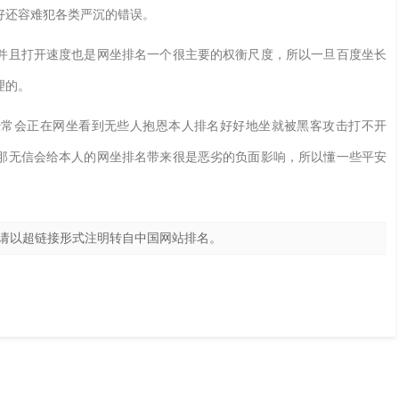
好还容难犯各类严沉的错误。
且打开速度也是网坐排名一个很主要的权衡尺度，所以一旦百度坐长
理的。
会正在网坐看到无些人抱恩本人排名好好地坐就被黑客攻击打不开
那无信会给本人的网坐排名带来很是恶劣的负面影响，所以懂一些平安
请以超链接形式注明转自
中国网站排名
。