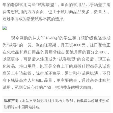
年的老牌试用网坐“试客联盟”，里面的试用品几乎涵盖了消
费者想试用的方方面面，也由于试用商品品类多，数量大，
通过率高成为浩繁试客不贰的选择。
现今网购的从力军18-40岁的学生和白领阶级也逐步成
为“试客”的一员。例如陈蜜斯，月工资4000元，往日花销正
在化妆品和糊口用品的费用曾经占领她月薪的百分之40%，
以至更多，可是后来注册成为“试客联盟”的会员后，现正在
化妆品、糊口用品，以至是全身上下的服拆鞋帽都是从试客
联盟上申请获得，陈蜜斯还暗示：通过那些试用机遇，不只
省下钱提高本人的糊口品量，更主要的事，通过亲身体味的
试用，觅到实反心仪的产物，把消费花的明大白白。
版权声明：
本站文章如无特别注明均为原创，转载请以超链接形式
注明转自
中国网站排名
。