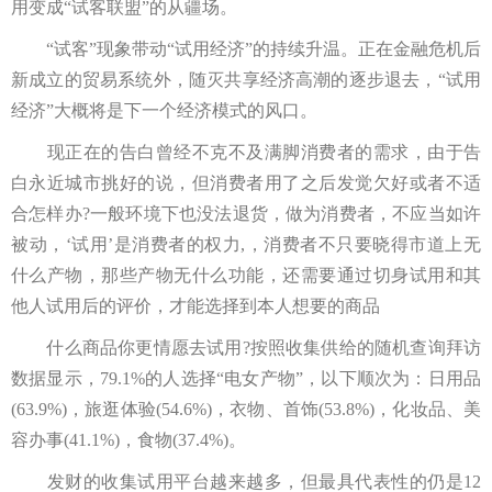
用变成“试客联盟”的从疆场。
“试客”现象带动“试用经济”的持续升温。正在金融危机后
新成立的贸易系统外，随灭共享经济高潮的逐步退去，“试用
经济”大概将是下一个经济模式的风口。
现正在的告白曾经不克不及满脚消费者的需求，由于告
白永近城市挑好的说，但消费者用了之后发觉欠好或者不适
合怎样办?一般环境下也没法退货，做为消费者，不应当如许
被动，‘试用’是消费者的权力,，消费者不只要晓得市道上无
什么产物，那些产物无什么功能，还需要通过切身试用和其
他人试用后的评价，才能选择到本人想要的商品
什么商品你更情愿去试用?按照收集供给的随机查询拜访
数据显示，79.1%的人选择“电女产物”，以下顺次为：日用品
(63.9%)，旅逛体验(54.6%)，衣物、首饰(53.8%)，化妆品、美
容办事(41.1%)，食物(37.4%)。
发财的收集试用平台越来越多，但最具代表性的仍是12