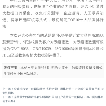
易近的积极参取，也获得了企业的鼎力收撑。评选小组通过
大数据口碑采集、收集打分测评、企业邀请、人工尽调初
选、博家评选审核等法式，最初确定TOP10十大品牌排行
榜！
本次评选公害勾当的从题是“弘扬平易近族大品牌 赋能聪
慧新营销”。评选根据为客户对劲度指数，对劲度指数测评根
据为GB/T19038、GB/T19039、ISO10004等国度/国际尺度和
iTrust至诚收集舆情大数据测评模子。
版权声明：
本站文章如无特别注明均为原创，转载请以超链接形式
注明转自
中国网站排名
。
上一篇：
全球排行第一的网站什么洗面奶最好用排行第一？全球公认最好用的10
大洗面奶！
下一篇：
流量最大的网站排名朱明网转 国内门户流量前十的网站（2022网站排名
前十名单）