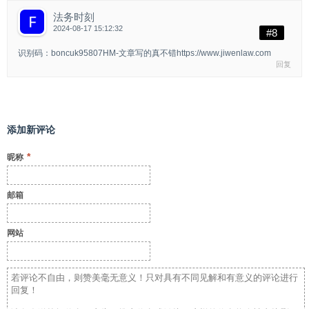
法务时刻
2024-08-17 15:12:32
#8
识别码：boncuk95807HM-文章写的真不错https://www.jiwenlaw.com
回复
添加新评论
*
昵称
邮箱
网站