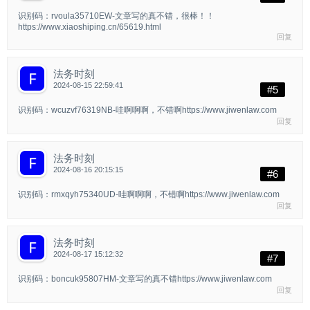
识别码：rvoula35710EW-文章写的真不错，很棒！！
https://www.xiaoshiping.cn/65619.html
回复
法务时刻
2024-08-15 22:59:41
#5
识别码：wcuzvf76319NB-哇啊啊啊，不错啊https://www.jiwenlaw.com
回复
法务时刻
2024-08-16 20:15:15
#6
识别码：rmxqyh75340UD-哇啊啊啊，不错啊https://www.jiwenlaw.com
回复
法务时刻
2024-08-17 15:12:32
#7
识别码：boncuk95807HM-文章写的真不错https://www.jiwenlaw.com
回复