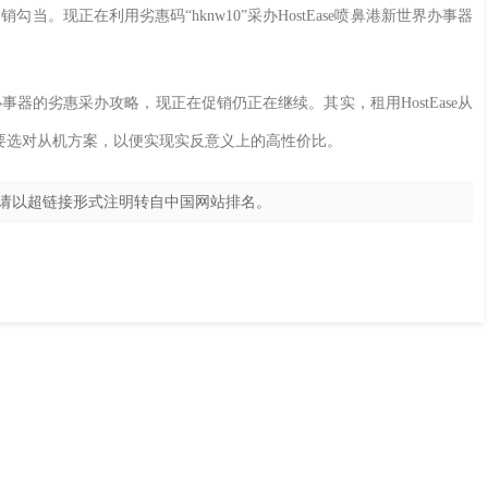
勾当。现正在利用劣惠码“hknw10”采办HostEase喷鼻港新世界办事器
办事器的劣惠采办攻略，现正在促销仍正在继续。其实，租用HostEase从
要选对从机方案，以便实现实反意义上的高性价比。
请以超链接形式注明转自
中国网站排名
。