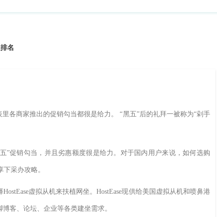
速排名
各商家推出的促销勾当都很是给力。 “黑五”后的礼拜一被称为“剁手
“黑五”促销勾当，并且劣惠额度很是给力。对于国内用户来说，如何选购
分享下采办攻略。
Ease虚拟从机来扶植网坐。HostEase现供给美国虚拟从机和喷鼻港
脚博客、论坛、企业等各类建坐需求。