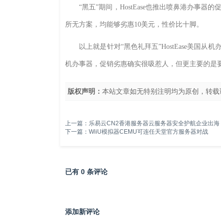
“黑五”期间，HostEase也推出喷鼻港办事器的促销
所无方案，均能够劣惠10美元，性价比十脚。
以上就是针对“黑色礼拜五”HostEase美国从机
机办事器，促销劣惠确实很吸惹人，但更主要的是
版权声明：
本站文章如无特别注明均为原创，转载
上一篇：
乐易云CN2香港服务器云服务器安全护航企业出海
下一篇：
WiiU模拟器CEMU可连任天堂官方服务器对战
已有 0 条评论
添加新评论