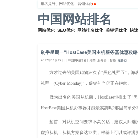
排名提升、网站优化、营销优化
中国网站排名
网站优化_SEO优化_网站排名优化_关键词优化_快
首页
网站排名
排名优化
服务器
网站备案
剁手星期一”HostEase美国主机服务器优惠攻略
2017年11月27日丨中国网站排名丨分类: 服务器丨标签:
服务器
方才过去的美国购物狂欢节“黑色礼拜五”，海表里
礼拜一(Cyber Monday)”，促销勾当仍正在继续。
做为出名的美国从机商，HostEase也推出了
HostEase美国从机办事器才能最实惠呢?那里简单
起首，对从机空间要求不高的话，建议大师选择Host
虚拟从机，从机方案多达12类，根基上可以或许满