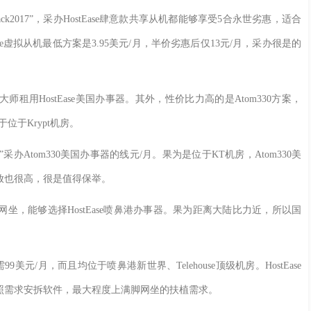
ck2017”，采办HostEase肆意款共享从机都能够享受5合永世劣惠，适合
e虚拟从机最低方案是3.95美元/月，半价劣惠后仅13元/月，采办很是的
HostEase美国办事器。其外，性价比力高的是Atom330方案，
于位于Krypt机房。
”采办Atom330美国办事器的线元/月。果为是位于KT机房，Atom330美
放也很高，很是值得保举。
能够选择HostEase喷鼻港办事器。果为距离大陆比力近，所以国
美元/月，而且均位于喷鼻港新世界、Telehouse顶级机房。HostEase
照需求安拆软件，最大程度上满脚网坐的扶植需求。