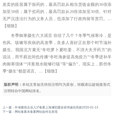
发卖的疫苗属于假药的，最高罚款从相当货值金额的30倍添
加至50倍；属于劣药的，最高罚款从20倍添加至30倍。针对
无严沉违法行为的义务人员，也添加了行政拘留等赏罚。…
【细致】
冬季御寒摄生六大谣言 你信了几个？冬季气候寒冷，是
伤风、咳嗽等疾病的高发季，良多人喜好正在那个时节滋补
摄生。我国北方素无“冬吃萝卜夏吃姜，不消大夫开药方”的
说法，而平易近间也传播“冬吃海参提高免疫力”“冬季进补羊
肉御寒强体”“洋葱熬水能够行咳”等“偏方”。现实上，那些冬
季“摄生”都是谣言。…【细致】
版权声明：
本站文章如无特别注明均为原创，转载请以超链接形式
注明转自
中国网站排名
。
上一篇：
外省建筑企业入沪备案上海澜宏建设咨询诚信高效2020-01-13
下一篇：
网站备案未备案网站如何去发现