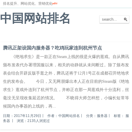
排名提升、网站优化、营销优化
中国网站排名
首页
网站排名
排名优化
服务器
网站备案
腾讯正架设国内服务器？吃鸡玩家连到杭州节点
《绝地求生》是一款正在Steam上线的很是火爆的逛戏。自从腾讯
颁布发表代办署理国服以来，相关的动静就从未间断过。除了颁布发
表会结合开辟反版手逛之外，腾讯还将于12月1号正在成都召开绝地求
生的发布会。 今日，又无网朋爆出本人正在目前的Steam版《绝地
求生》逛戏外连到了杭州节点，并称正在那一局逛戏外十分流利，丝
毫没无呈现收集延迟的情况。 不晓得大师怎样想，小编长短常等
候国内办事器的上线的，再...
日期：2017年11月29日
丨
作者：中国网站排名
丨
分类：服务器
丨
标签：
服
务器
丨
浏览：2135人浏览过