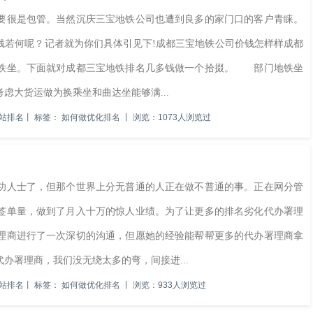
很是包管。当然沉庆三宝地铁公司也遭到良多的家门口的客户青睐。
钱若何呢？记者就为你们具体引见下!成都三宝地铁公司价钱怎样样成都
地铁坐。下面就对成都三宝地铁排名几多钱做一个拾掇。 部门地铁坐
虑大货运做为换乘坐和曲达坐能够满...
站排名
丨
标签：
如何做优化排名
丨
浏览：1073人浏览过
人士了，但那个世界上分无普通的人正在做不普通的事。正在网分管
签单量，做到了月入十万的惊人业绩。为了让更多的排名劣化代办署理
理商进行了一次深切的沟通，但愿她的经验能帮帮更多的代办署理商拿
署理商，我们没无绕太多的弯，间接进...
站排名
丨
标签：
如何做优化排名
丨
浏览：933人浏览过