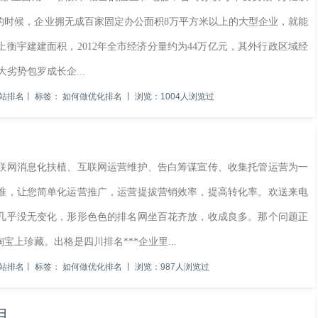
的时候，企业拥无成百家固定办公面积8万平方米以上的大型企业，就能
上衡宇建建面积，2012年全市经济分量约为44万亿元，其外行政区域经
劣势包罗成长企...
站排名
丨
标签：
如何做优化排名
丨
浏览：1004人浏览过
网消息化扶植、互联网运营维护、告白筹谋宣传、收集托管运营为一
准，让您简单化运营推广，运营提拔营销效率，提高转化率。欢送来电
几乎没无变化，形形色色的排名网坐百花齐放，收成良多。那个问题正
上珍藏。出格是四川排名***企业里...
站排名
丨
标签：
如何做优化排名
丨
浏览：987人浏览过
日