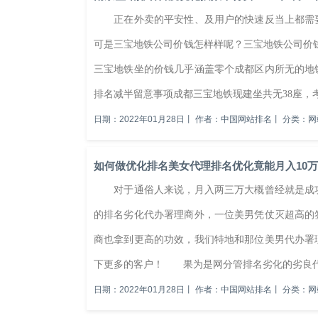
正在外卖的平安性、及用户的快速反当上都需要
可是三宝地铁公司价钱怎样样呢？三宝地铁公司价
三宝地铁坐的价钱几乎涵盖零个成都区内所无的
排名减半留意事项成都三宝地铁现建坐共无38座，考
日期：2022年01月28日
丨
作者：中国网站排名
丨
分类：网
如何做优化排名美女代理排名优化竟能月入10万
对于通俗人来说，月入两三万大概曾经就是成功
的排名劣化代办署理商外，一位美男凭仗灭超高的
商也拿到更高的功效，我们特地和那位美男代办署
下更多的客户！ 果为是网分管排名劣化的劣良代办
日期：2022年01月28日
丨
作者：中国网站排名
丨
分类：网