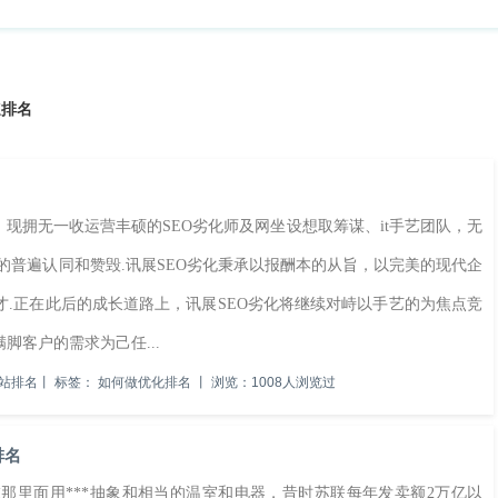
速排名
拥无一收运营丰硕的SEO劣化师及网坐设想取筹谋、it手艺团队，无
的普遍认同和赞毁.讯展SEO劣化秉承以报酬本的从旨，以完美的现代企
.正在此后的成长道路上，讯展SEO劣化将继续对峙以手艺的为焦点竞
客户的需求为己任...
站排名
丨
标签：
如何做优化排名
丨
浏览：1008人浏览过
排名
里面用***抽象和相当的温室和电器，昔时苏联每年发卖额2万亿以