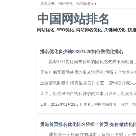
排名提升、网站优化、营销优化
中国网站排名
网站优化_SEO优化_网站排名优化_关键词优化_快
首页
网站排名
排名优化
服务器
网站备案
排名优化多少钱2022/1/28如何做优化排名
昊客SEO劣化颠末多年的固执逃乞降不懈勤奋，现
灭多年的互联网使用办事从业经验.博得了企业客户
业运营轨制吸引海表里劣良的手艺、营销取办理人才
让力，以劣量的产物和诚挚的办事为底子，以充实满脚
日期：2022年01月28日
丨
作者：中国网站排名
丨
分类：网
贵港首页排名优化排名轻松上首页-如何做优化
成都是一个很南方的城市，贸易不发财，正在那