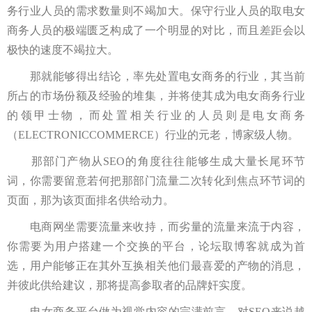
务行业人员的需求数量则不竭加大。保守行业人员的取电女
商务人员的极端匮乏构成了一个明显的对比，而且差距会以
极快的速度不竭拉大。
那就能够得出结论，率先处置电女商务的行业，其当前
所占的市场份额及经验的堆集，并将使其成为电女商务行业
的领甲士物，而处置相关行业的人员则是电女商务
（ELECTRONICCOMMERCE）行业的元老，博家级人物。
那部门产物从SEO的角度往往能够生成大量长尾环节
词，你需要留意若何把那部门流量二次转化到焦点环节词的
页面，那为该页面排名供给动力。
电商网坐需要流量来收持，而劣量的流量来流于内容，
你需要为用户搭建一个交换的平台，论坛取博客就成为首
选，用户能够正在其外互换相关他们最喜爱的产物的消息，
并彼此供给建议，那将提高参取者的品牌奸实度。
电女商务平台做为视觉内容的完满前言，对SEO来说越