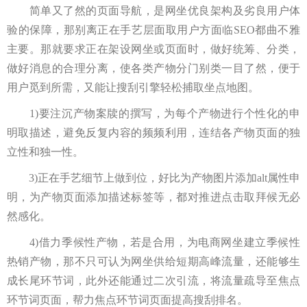
简单又了然的页面导航，是网坐优良架构及劣良用户体
验的保障，那别离正在手艺层面取用户方面临SEO都曲不雅
主要。那就要求正在架设网坐或页面时，做好统筹、分类，
做好消息的合理分离，使各类产物分门别类一目了然，便于
用户觅到所需，又能让搜刮引擎轻松捕取坐点地图。
1)要注沉产物案牍的撰写，为每个产物进行个性化的申
明取描述，避免反复内容的频频利用，连结各产物页面的独
立性和独一性。
3)正在手艺细节上做到位，好比为产物图片添加alt属性申
明，为产物页面添加描述标签等，都对推进点击取拜候无必
然感化。
4)借力季候性产物，若是合用，为电商网坐建立季候性
热销产物，那不只可认为网坐供给短期高峰流量，还能够生
成长尾环节词，此外还能通过二次引流，将流量疏导至焦点
环节词页面，帮力焦点环节词页面提高搜刮排名。